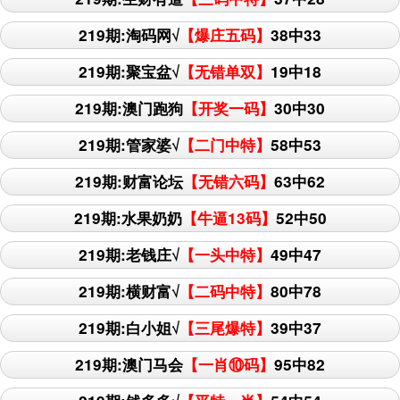
219期:淘码网√
【爆庄五码】
38中33
219期:聚宝盆√
【无错单双】
19中18
219期:澳门跑狗
【开奖一码】
30中30
219期:管家婆√
【二门中特】
58中53
219期:财富论坛
【无错六码】
63中62
219期:水果奶奶
【牛逼13码】
52中50
219期:老钱庄√
【一头中特】
49中47
219期:横财富√
【二码中特】
80中78
219期:白小姐√
【三尾爆特】
39中37
219期:澳门马会
【一肖⑩码】
95中82