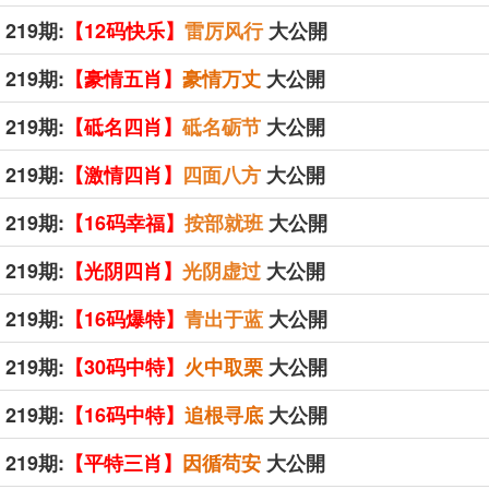
219期
:
【12码快乐】
雷厉风行
大公開
219期:
【豪情五肖】
豪情万丈
大公開
219期
:
【砥名四肖】
砥名砺节
大公開
219期
:
【激情四肖】
四面八方
大公開
219期:
【16码幸福】
按部就班
大公開
219期
:
【光阴四肖】
光阴虚过
大公開
219期
:
【16码爆特】
青出于蓝
大公開
219期:
【30码中特】
火中取栗
大公開
219期:
【16码中特】
追根寻底
大公開
219期
:
【平特三肖】
因循苟安
大公開