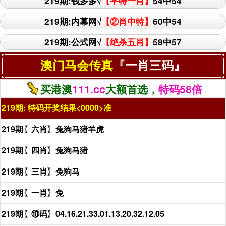
219期:钱多多√
【平特一肖】
54中54
219期:内幕网√
【②肖中特】
60中54
219期:公式网√
【绝杀五肖】
58中57
澳门马会传真
『一肖三码』
买港澳
111.cc
大额首选，
特码58倍
219期:
特码开奖结果<0000>准
219期〖六肖〗兔狗马猪羊虎
219
期〖四肖〗
兔狗马猪
219
期〖三肖〗
兔狗马
219
期〖一肖〗
兔
219
期
〖⑩码〗04.16.21.33.01.13.20.32.12.05