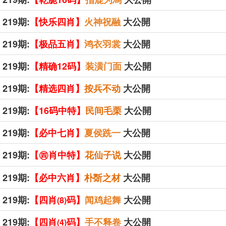
219期
:
【快乐四肖】
火神祝融
大公開
219期:
【极品五肖
】
鸿衣羽裳
大公開
219期
:
【精确12码】
装潢门面
大公開
219期
:
【
精选
四肖
】
按兵不动
大公開
219期
:
【16码中特】
民间毛栗
大公開
219期
:
【必中七肖
】
夏侯跣一
大公開
㊃
219期
:
【
肖中特
】
花仙子说
大公開
219期:
【必中六肖】
朴斲之材
大公開
219期
:
【四肖
码】
闻鸡起舞
大公開
(8)
219期
:
【四肖
码】
手不释卷
大公開
(4)