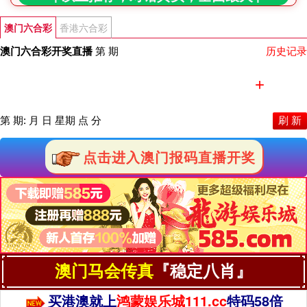
澳门六合彩
香港六合彩
点击进入澳门报码直播开奖
澳门马会传真
『稳定八肖』
买港澳就上
鸿蒙娱乐城111.cc
特码58倍