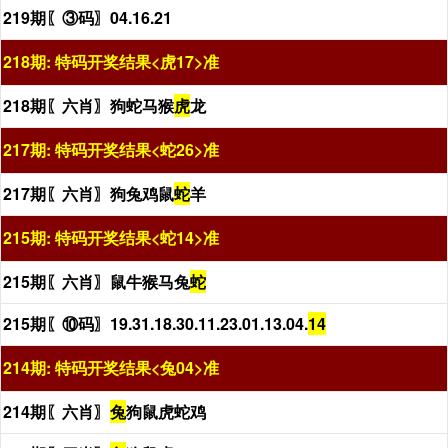
219
期〖③码〗
04.16.21
218期:
特码开奖结果<虎17>准
218期〖六肖〗狗蛇马猴
虎
龙
217期:
特码开奖结果<蛇26>准
217期〖六肖〗狗兔鸡鼠
蛇
羊
215期:
特码开奖结果<蛇14>准
215期〖六肖〗鼠牛猴马兔
蛇
215
期
〖⑩码〗19.31.18.30.11.23.01.13.04.
14
214期:
特码开奖结果<兔04>准
214期〖六肖〗
兔
狗鼠虎蛇鸡