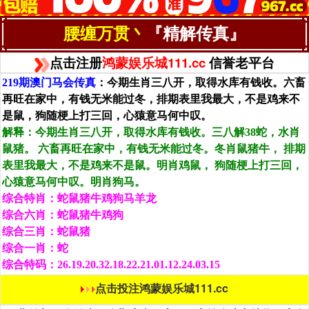
腰缠万贯丶
『精解传真』
点击注册
鸿蒙娱乐城111.cc
信誉老平台
219期澳门马会传真
：今期生肖三八开，取得水库有钱收
。六畜
再旺在家中，有钱无米能过冬
，排期表里我最大，不是鸡来不
是鼠，狗随梗上打三回，心猿意马何中叹。
解释：今期生肖三八开，取得水库有钱收。三八解38蛇，水肖
鼠猪。 六畜再旺在家中，有钱无米能过冬。冬肖鼠猪牛， 排期
表里我最大，不是鸡来不是鼠。明肖鸡鼠， 狗随梗上打三回，
心猿意马何中叹。明肖狗马。
综合特肖：蛇鼠猪牛鸡狗马羊龙
综合六肖：
蛇鼠猪牛鸡狗
综合三肖：
蛇鼠猪
综合一肖：
蛇
综合特码：26.19.20.32.18.22.21.01.12.24.03.15
点击投注鸿蒙娱乐城111.cc