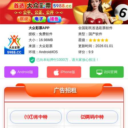
大众彩票APP
全国彩民首选彩票软件
授权：免费软件
类型：国产软件
大小：16.98MB
星级：
来源：大众彩票
更新时间：2026.01.01
环境：Android/iOS
评分：9.9
已向本站押付1000万，请大家放心投注！
Android版
iPhone版
访问官网
广告招租
⑴①肖中特
⑵两码中特