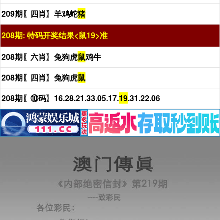
209
期〖四肖〗
羊鸡蛇
猪
208期:
特码开奖结果<鼠19>准
208期〖六肖〗兔狗虎
鼠
鸡牛
208
期〖四肖〗
兔狗虎
鼠
208
期
〖⑩码〗16.28.21.33.05.17.
19
.31.22.06