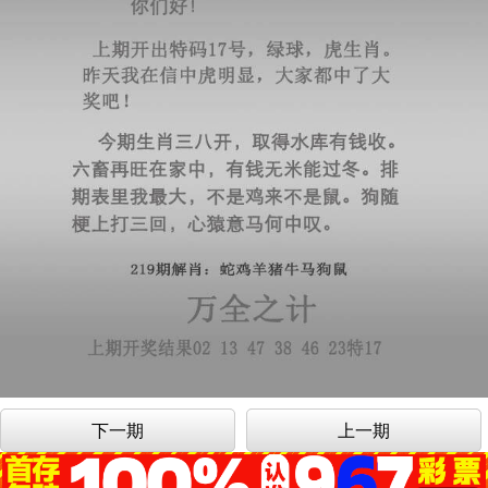
下一期
上一期