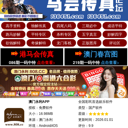
高手资料
独解传真
四尾八码
三期必中
成语平特
跑马妙解
平特专区
杀料专区
五字真言
妙解四字
欲钱解特
奇缘解特
龙门客栈
正版图库
评论区
港马会传真
澳门春宫图
086期一码中特
点击查看>
219期一码中特
点击查看>
澳门永利APP
全国彩民首选娱乐软件
授权：免费软件
类型：国产软件
大小：16.98MB
星级：
来源：澳门永利
更新时间：2026.01.01
环境：Android/iOS
评分：9.9