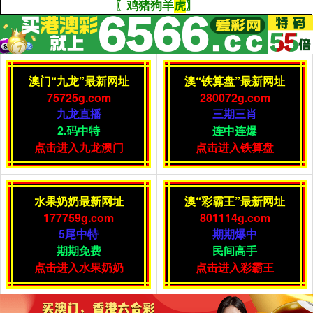
〖鸡猪狗羊
虎
〗
澳门“九龙
”最新网址
澳“铁算盘”
最新网址
75725g.com
280072g.com
九龙直播
三期三肖
2.码中特
连中连爆
点击进入九龙澳门
点击进入铁算盘
水果奶奶
最新网址
澳“彩霸王
”最新网址
177759g.com
801114g.com
5尾中特
期期爆中
期期免费
民间高手
点击进入水果奶奶
点击进入彩霸王