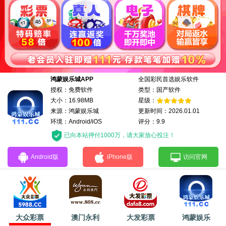
鸿蒙娱乐城APP
全国彩民首选娱乐软件
授权：免费软件
类型：国产软件
大小：16.98MB
星级：
来源：鸿蒙娱乐城
更新时间：2026.01.01
环境：Android/iOS
评分：9.9
已向本站押付1000万，请大家放心投注！
Android版
iPhone版
访问官网
大众彩票
澳门永利
大发彩票
鸿蒙娱乐