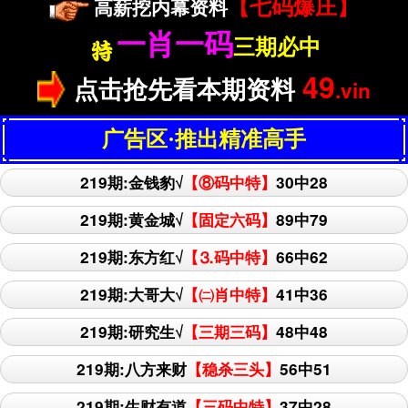
【七码爆庄】
高薪挖内幕资料
一肖一码
三期必中
49
点击抢先看本期资料
.vin
广告区·推出精准高手
219期:金钱豹√
【⑧码中特】
30中28
219期:黄金城√
【固定六码】
89中79
219期:东方红√
【⒊码中特】
66中62
219期:大哥大√
【㈡肖中特】
41中36
219期:研究生√
【三期三码】
48中48
219期:八方来财
【稳杀三头】
56中51
219期:生财有道
【三码中特】
37中28