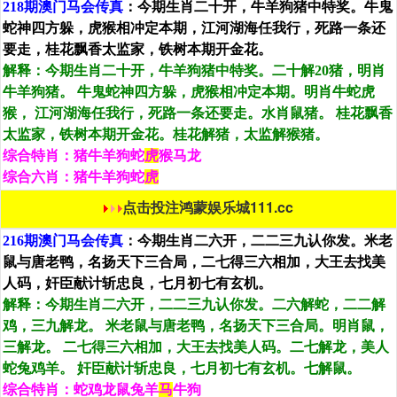
218期澳门马会传真
：今期生肖二十开，牛羊狗猪中特奖
。牛鬼
蛇神四方躲，虎猴相冲定本期
，江河湖海任我行，死路一条还
要走，桂花飘香太监家，铁树本期开金花。
解释：今期生肖二十开，牛羊狗猪中特奖。二十解20猪，明肖
牛羊狗猪。 牛鬼蛇神四方躲，虎猴相冲定本期。明肖牛蛇虎
猴， 江河湖海任我行，死路一条还要走。水肖鼠猪。 桂花飘香
太监家，铁树本期开金花。桂花解猪，太监解猴猪。
综合特肖：猪牛羊狗蛇
虎
猴马龙
综合六肖：
猪牛羊狗蛇
虎
点击投注鸿蒙娱乐城111.cc
216期澳门马会传真
：今期生肖二六开，二二三九认你发
。米老
鼠与唐老鸭，名扬天下三合局
，二七得三六相加，大王去找美
人码，奸臣献计斩忠良，七月初七有玄机。
解释：今期生肖二六开，二二三九认你发。二六解蛇，二二解
鸡，三九解龙。 米老鼠与唐老鸭，名扬天下三合局。明肖鼠，
三解龙。 二七得三六相加，大王去找美人码。二七解龙，美人
蛇兔鸡羊。 奸臣献计斩忠良，七月初七有玄机。七解鼠。
综合特肖：蛇鸡龙鼠兔羊
马
牛狗