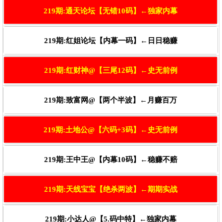
219期:通天论坛【无错10码】←独家内幕
219期:红姐论坛【内幕一码】←日日稳赚
219期:红财神@【三尾12码】←史无前例
219期:致富网@【两个半波】←月赚百万
219期:土地公@【六码+3码】←史无前例
219期:王中王@【内幕10码】←稳赚不赔
219期:天线宝宝【绝杀两波】←期期实战
219期:小达人@【5.码中特】←独家内幕